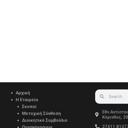
Search
Search
Αρχική
Η Εταιρεία
Σκοποί
Εθν.Αντίστα
Μετοχική Σύνθεση
Κόρινθος, 2
Διοικητικό Συμβούλιο
27411 8137
Οργανόγραμμα