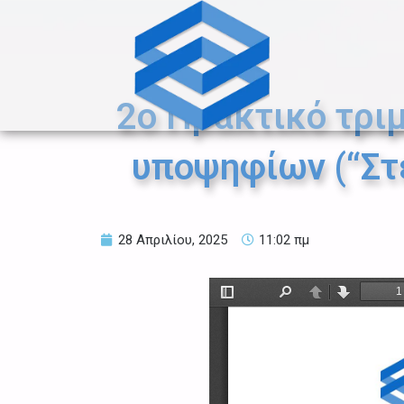
Μετάβαση
στο
περιεχόμενο
2o Πρακτικό τρι
υποψηφίων (“Στέ
28 Απριλίου, 2025
11:02 πμ