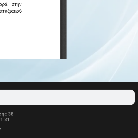
σης 38
01 31
7