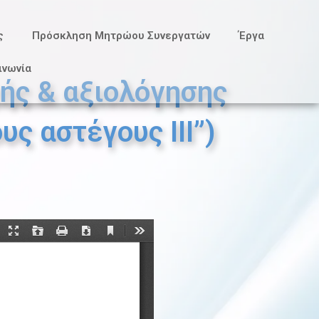
ς
Πρόσκληση Μητρώου Συνεργατών
Έργα
ινωνία
ής & αξιολόγησης
ς αστέγους ΙΙΙ”)