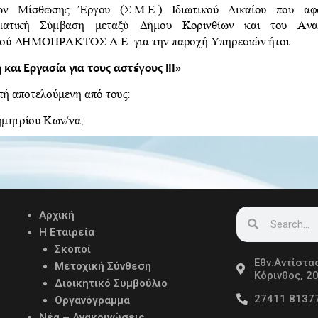
Search
Search
Αρχική
Η Εταιρεία
Σκοποί
Εθν.Αντίστα
Μετοχική Σύνθεση
Κόρινθος, 2
Διοικητικό Συμβούλιο
27411 8137
Οργανόγραμμα
Νέα – Ανακοινώσεις