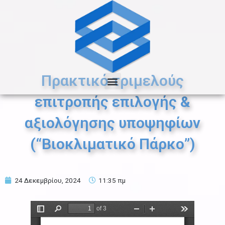
Μετάβαση
στο
περιεχόμενο
Menu
Πρακτικό τριμελούς
επιτροπής επιλογής &
αξιολόγησης υποψηφίων
(“Βιοκλιματικό Πάρκο”)
24 Δεκεμβρίου, 2024
11:35 πμ